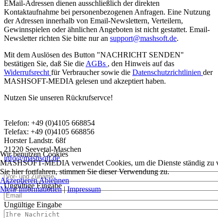
EMail-Adressen dienen ausschließlich der direkten
Kontaktaufnahme bei personenbezogenen Anfragen. Eine Nutzung
der Adressen innerhalb von Email-Newslettern, Verteilern,
Gewinnspielen oder ähnlichen Angeboten ist nicht gestattet. Email-
Newsletter richten Sie bitte nur an
support@mashsoft.de
.
Mit dem Auslösen des Button "NACHRICHT SENDEN"
bestätigen Sie, daß Sie die
AGBs
, den Hinweis auf das
Widerrufsrecht
für Verbraucher sowie die
Datenschutzrichtlinien
der
MASHSOFT-MEDIA gelesen und akzeptiert haben.
Nutzen Sie unseren Rückrufservce!
Telefon: +49 (0)4105 668854
Telefax: +49 (0)4105 668856
Horster Landstr. 68f
21220 Seevetal-Maschen
Wir benutzen Cookies
info@mashsoft.de
MASHSOFT-MEDIA verwendet Cookies, um die Dienste ständig zu ver
Sie hier fortfahren, stimmen Sie dieser Verwendung zu.
Akzeptieren
Ablehnen
Ungültige Eingabe
Mehr Informationen
|
Impressum
Ungültige Eingabe