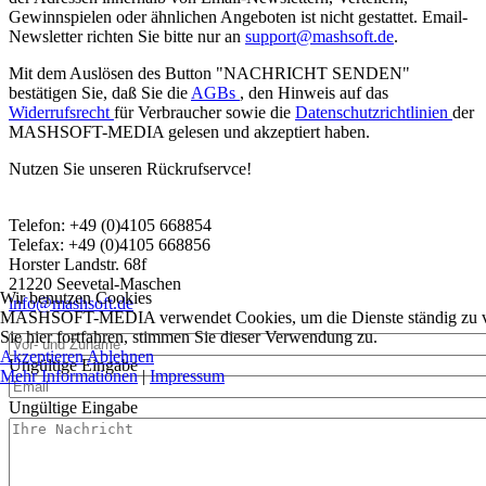
Gewinnspielen oder ähnlichen Angeboten ist nicht gestattet. Email-
Newsletter richten Sie bitte nur an
support@mashsoft.de
.
Mit dem Auslösen des Button "NACHRICHT SENDEN"
bestätigen Sie, daß Sie die
AGBs
, den Hinweis auf das
Widerrufsrecht
für Verbraucher sowie die
Datenschutzrichtlinien
der
MASHSOFT-MEDIA gelesen und akzeptiert haben.
Nutzen Sie unseren Rückrufservce!
Telefon: +49 (0)4105 668854
Telefax: +49 (0)4105 668856
Horster Landstr. 68f
21220 Seevetal-Maschen
Wir benutzen Cookies
info@mashsoft.de
MASHSOFT-MEDIA verwendet Cookies, um die Dienste ständig zu ver
Sie hier fortfahren, stimmen Sie dieser Verwendung zu.
Akzeptieren
Ablehnen
Ungültige Eingabe
Mehr Informationen
|
Impressum
Ungültige Eingabe