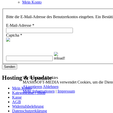
Mein Konto
Bitte die E-Mail-Adresse des Benutzerkontos eingeben. Ein Bestäti
E-Mail-Adresse
*
Captcha
*
Senden
Hosting & Upadate
Wir benutzen Cookies
MASHSOFT-MEDIA verwendet Cookies, um die Dienste stä
Akzeptieren
Ablehnen
Mein Konto
Mehr Informationen
|
Impressum
Kategorieliste / Shop
Kasse
AGB
Widerrufsbelehrung
Datenschutzerklärung