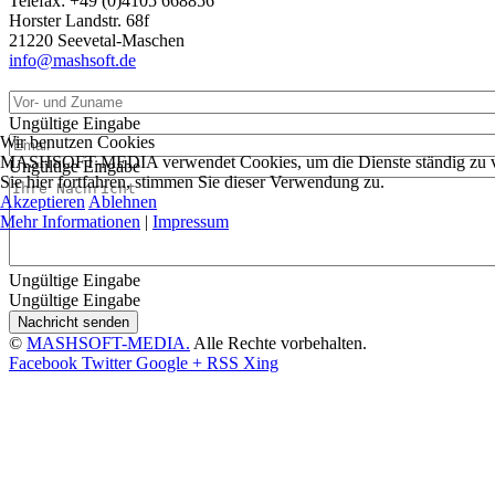
Telefax: +49 (0)4105 668856
Horster Landstr. 68f
21220 Seevetal-Maschen
info@mashsoft.de
Ungültige Eingabe
Wir benutzen Cookies
MASHSOFT-MEDIA verwendet Cookies, um die Dienste ständig zu ver
Ungültige Eingabe
Sie hier fortfahren, stimmen Sie dieser Verwendung zu.
Akzeptieren
Ablehnen
Mehr Informationen
|
Impressum
Ungültige Eingabe
Ungültige Eingabe
Nachricht senden
©
MASHSOFT-MEDIA.
Alle Rechte vorbehalten.
Facebook
Twitter
Google +
RSS
Xing