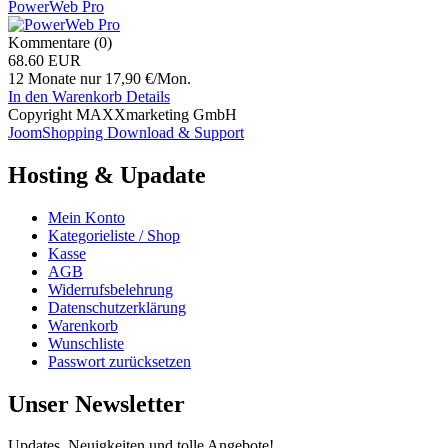
PowerWeb Pro
Kommentare (0)
68.60 EUR
12 Monate nur 17,90 €/Mon.
In den Warenkorb
Details
Copyright MAXXmarketing GmbH
JoomShopping Download & Support
Hosting & Upadate
Mein Konto
Kategorieliste / Shop
Kasse
AGB
Widerrufsbelehrung
Datenschutzerklärung
Warenkorb
Wunschliste
Passwort zurücksetzen
Unser Newsletter
Updates, Neuigkeiten und tolle Angebote!