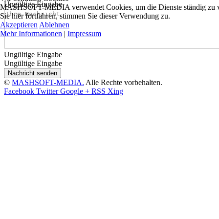
Ungültige Eingabe
MASHSOFT-MEDIA verwendet Cookies, um die Dienste ständig zu ver
Sie hier fortfahren, stimmen Sie dieser Verwendung zu.
Akzeptieren
Ablehnen
Mehr Informationen
|
Impressum
Ungültige Eingabe
Ungültige Eingabe
Nachricht senden
©
MASHSOFT-MEDIA.
Alle Rechte vorbehalten.
Facebook
Twitter
Google +
RSS
Xing